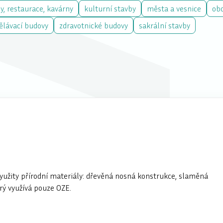
y, restaurace, kavárny
kulturní stavby
města a vesnice
ob
ělávací budovy
zdravotnické budovy
sakrální stavby
yužity přírodní materiály: dřevěná nosná konstrukce, slaměná
erý využívá pouze OZE.