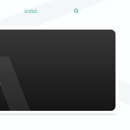
English
í