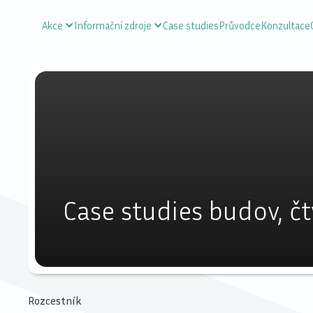
Akce
Informační zdroje
Case studies
Průvodce
Konzultace
Case studies budov, čt
Rozcestník