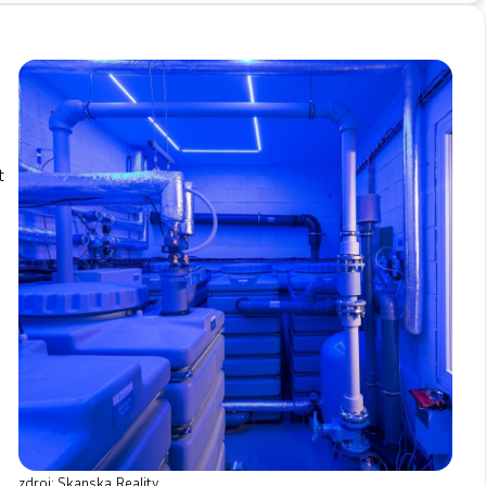
t
zdroj: Skanska Reality