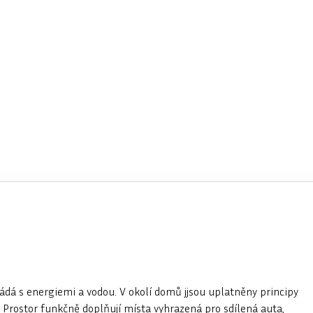
á s energiemi a vodou. V okolí domů jjsou uplatněny principy
y. Prostor funkčně doplňují místa vyhrazená pro sdílená auta,