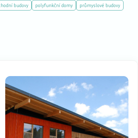
chodní budovy
polyfunkční domy
průmyslové budovy