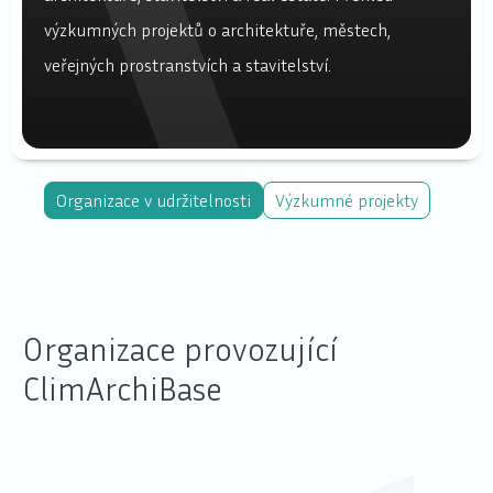
výzkumných projektů o architektuře, městech,
veřejných prostranstvích a stavitelství.
Organizace v udržitelnosti
Výzkumné projekty
Organizace provozující
ClimArchiBase