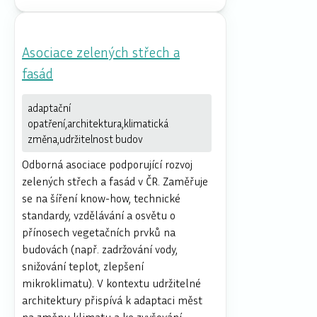
Asociace zelených střech a
fasád
adaptační
opatření,architektura,klimatická
změna,udržitelnost budov
Odborná asociace podporující rozvoj
zelených střech a fasád v ČR. Zaměřuje
se na šíření know-how, technické
standardy, vzdělávání a osvětu o
přínosech vegetačních prvků na
budovách (např. zadržování vody,
snižování teplot, zlepšení
mikroklimatu). V kontextu udržitelné
architektury přispívá k adaptaci měst
na změnu klimatu a ke zvyšování