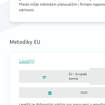
Přesto může městským plánovačům i firmám napomoci p
odolnosti.
Metodiky EU
Level(s)
EU – Evropská
komise
2020
Level(s) je dobrovolný nástroj pro posouzení a reporti