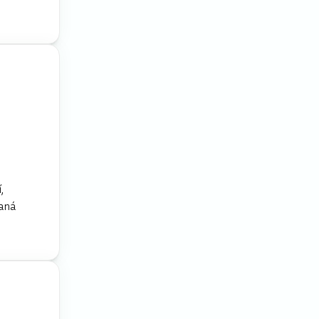
,
vaná