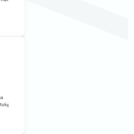
i
na
toky,