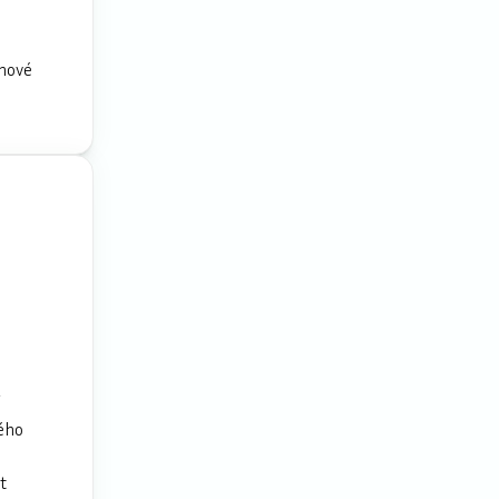
émové
ého
t