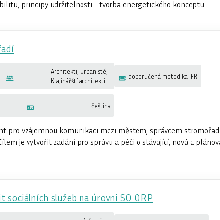
ilitu, principy udržitelnosti - tvorba energetického konceptu.
řadí
Architekti, Urbanisté,
doporučená metodika IPR
Krajinářští architekti
čeština
ent pro vzájemnou komunikaci mezi městem, správcem stromořadí
ílem je vytvořit zadání pro správu a péči o stávající, nová a pláno
t sociálních služeb na úrovni SO ORP