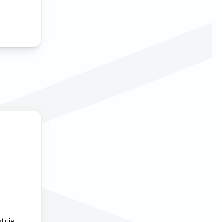
ytuje