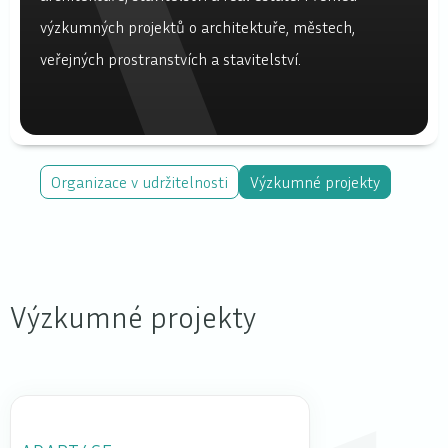
výzkumných projektů o architektuře, městech,
veřejných prostranstvích a stavitelství.
Organizace v udržitelnosti
Výzkumné projekty
Výzkumné projekty