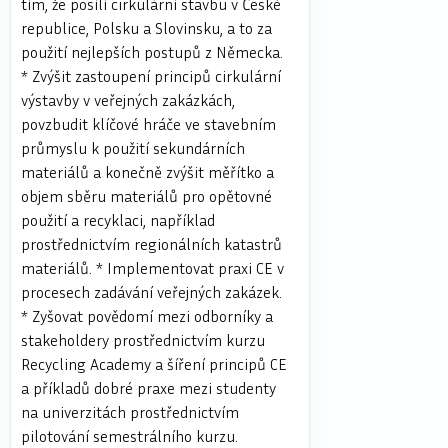
tím, že posílí cirkulární stavbu v České
republice, Polsku a Slovinsku, a to za
použití nejlepších postupů z Německa.
* Zvýšit zastoupení principů cirkulární
výstavby v veřejných zakázkách,
povzbudit klíčové hráče ve stavebním
průmyslu k použití sekundárních
materiálů a konečně zvýšit měřítko a
objem sběru materiálů pro opětovné
použití a recyklaci, například
prostřednictvím regionálních katastrů
materiálů. * Implementovat praxi CE v
procesech zadávání veřejných zakázek.
* Zyšovat povědomí mezi odborníky a
stakeholdery prostřednictvím kurzu
Recycling Academy a šíření principů CE
a příkladů dobré praxe mezi studenty
na univerzitách prostřednictvím
pilotování semestrálního kurzu.