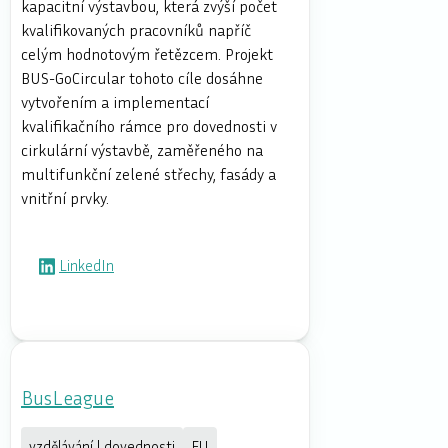
kapacitní výstavbou, která zvýší počet
kvalifikovaných pracovníků napříč
celým hodnotovým řetězcem. Projekt
BUS-GoCircular tohoto cíle dosáhne
vytvořením a implementací
kvalifikačního rámce pro dovednosti v
cirkulární výstavbě, zaměřeného na
multifunkční zelené střechy, fasády a
vnitřní prvky.
LinkedIn
BusLeague
vzdělávání | dovednosti
EU